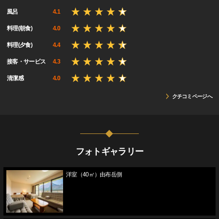
風呂
4.1
料理(朝食)
4.0
料理(夕食)
4.4
接客・サービス
4.3
清潔感
4.0
クチコミページへ
フォトギャラリー
洋室（40㎡）由布岳側