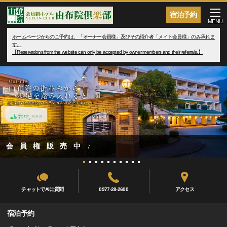
宿泊予約
MENU
ホームページからのご予約は、「オーナー会員様」及びその紹介者「メイト会員様」のみ承れま
す。
【Reservations from the website can only be accepted by owner members and their referrals.】
会 員 権 販 売 中 ♪
チャットでAIに質問
0977-28-2600
アクセス
宿泊予約