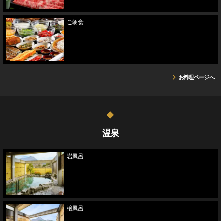
ご朝食
お料理ページへ
温泉
岩風呂
檜風呂