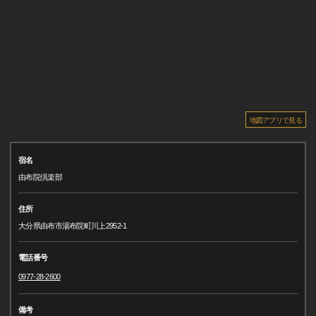
地図アプリで見る
宿名
由布院倶楽部
住所
大分県由布市湯布院町川上2952-1
電話番号
0977-28-2600
備考