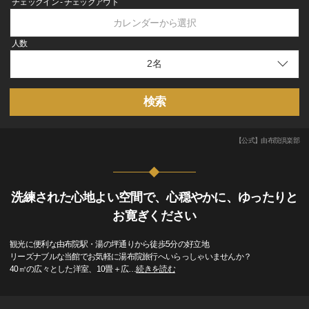
チェックイン - チェックアウト
カレンダーから選択
人数
検索
【公式】由布院倶楽部
洗練された心地よい空間で、心穏やかに、ゆったりと
お寛ぎください
観光に便利な由布院駅・湯の坪通りから徒歩5分の好立地
リーズナブルな当館でお気軽に湯布院旅行へいらっしゃいませんか？
40㎡の広々とした洋室、10畳＋広
…
続きを読む