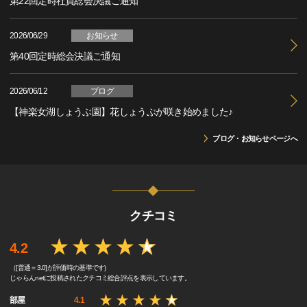
第22回定時社員総会決議ご通知
2026/06/29
お知らせ
第40回定時総会決議ご通知
2026/06/12
ブログ
【神楽女湖しょうぶ園】花しょうぶが咲き始めました♪
ブログ・お知らせページへ
クチコミ
4.2
（[普通＝3.0]が評価時の基準です)
じゃらんnetに投稿されたクチコミ総合評点を表示しています。
部屋
4.1