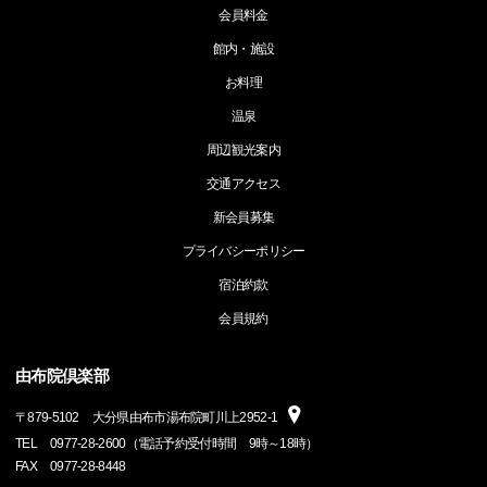
会員料金
館内・施設
お料理
温泉
周辺観光案内
交通アクセス
新会員募集
プライバシーポリシー
宿泊約款
会員規約
由布院倶楽部
〒
879-5102
大分県由布市湯布院町川上2952-1
TEL
0977-28-2600（電話予約受付時間 9時～18時）
FAX
0977-28-8448