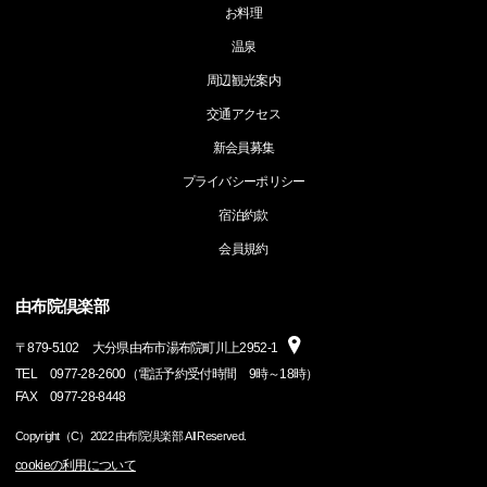
お料理
温泉
周辺観光案内
交通アクセス
新会員募集
プライバシーポリシー
宿泊約款
会員規約
由布院倶楽部
〒
879-5102
大分県由布市湯布院町川上2952-1
TEL
0977-28-2600（電話予約受付時間 9時～18時）
FAX
0977-28-8448
Copyright（C）2022 由布院倶楽部 All Reserved.
cookieの利用について