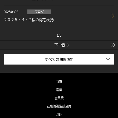
2025/04/08
ブログ
２０２５．４．７桜の開花状況♪
1
/
3
下一個
首頁
客房
會員費
在這個設施/設施內
烹飪