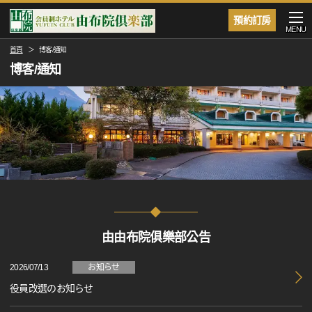
預約訂房
MENU
首頁
博客/通知
博客/通知
由由布院俱樂部公告
2026/07/13
お知らせ
役員改選のお知らせ