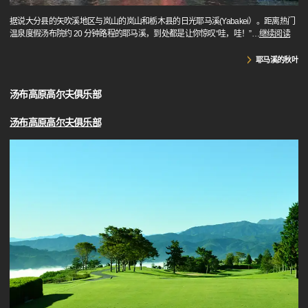
据说大分县的矢吹溪地区与岚山的岚山和栃木县的日光耶马溪(Yabakei）。距离热门
温泉度假汤布院约 20 分钟路程的耶马溪，到处都是让你惊叹“哇，哇！”
…
继续阅读
耶马溪的秋叶
汤布高原高尔夫俱乐部
汤布高原高尔夫俱乐部