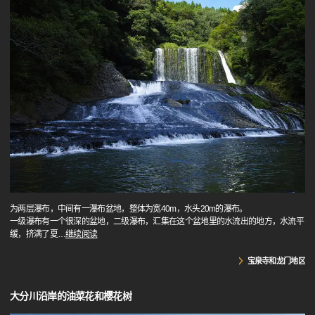
为两层瀑布，中间有一瀑布盆地，整体为宽40m，水头20m的瀑布。
一级瀑布有一个很深的盆地，二级瀑布，汇集在这个盆地里的水流出的地方，水流平
缓，挤满了夏
…
继续阅读
宝泉寺和龙门地区
大分川沿岸的油菜花和樱花树