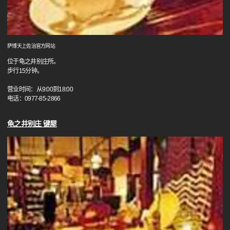
萨博天上佐治官方网站
位于龟之井别庄所。
步行15分钟。
营业时间：从9:00到18:00
电话：0977-85-2866
龟之井别庄 键屋