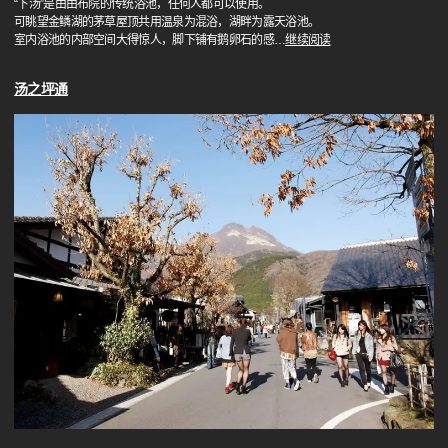
“下汤”是由由布院的传统浴池，任何人都可以使用。
可眺望金鳞湖的茅草屋顶共用温泉为混浴，湖畔为露天浴池。
室内浴池的内部空间大得惊人，脚下铺有鹅卵石的感
…
继续阅读
汤之坪通