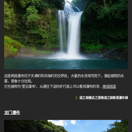
这座两层瀑布位于天濑町和玖珠町的交界处，大量的水流倾泻而下，激起细密的水
雾，景象十分壮观。
它也被称为“里见瀑布”，从通往下泷的步行道上可以看到瀑布的背
…
继续阅读
道之驿童话之里楠道之驿慈恩瀑布楠
龙门瀑布