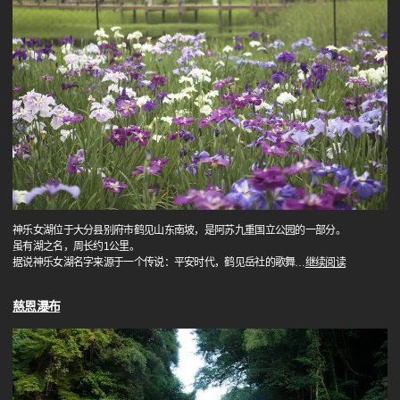
神乐女湖位于大分县别府市鹤见山东南坡，是阿苏九重国立公园的一部分。
虽有湖之名，周长约1公里。
据说神乐女湖名字来源于一个传说：平安时代，鹤见岳社的歌舞
…
继续阅读
慈恩瀑布