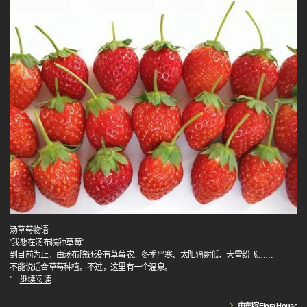
汤草莓物语
"我想在汤布院种草莓"
到目前为止，由汤布院还没有草莓农。冬季严寒、太阳辐射低、大雪纷飞……
不能说适合草莓种植。不过，这里有一个温泉。
"
…
继续阅读
由布院Flora House