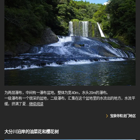
为两层瀑布，中间有一瀑布盆地，整体为宽40m，水头20m的瀑布。
一级瀑布有一个很深的盆地，二级瀑布，汇集在这个盆地里的水流出的地方，水流平
缓，挤满了夏
…
继续阅读
宝泉寺和龙门地区
大分川沿岸的油菜花和樱花树