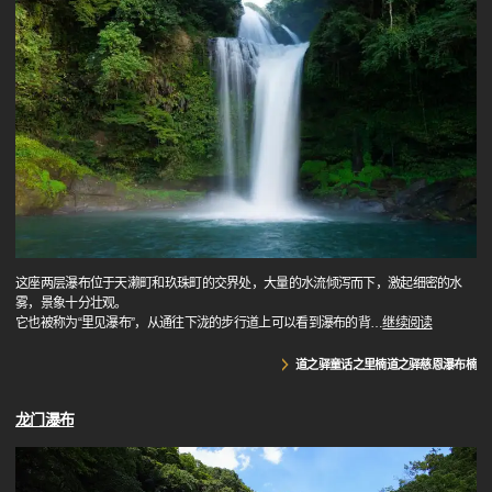
这座两层瀑布位于天濑町和玖珠町的交界处，大量的水流倾泻而下，激起细密的水
雾，景象十分壮观。
它也被称为“里见瀑布”，从通往下泷的步行道上可以看到瀑布的背
…
继续阅读
道之驿童话之里楠道之驿慈恩瀑布楠
龙门瀑布