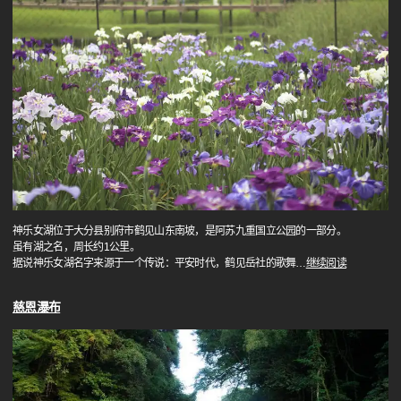
神乐女湖位于大分县别府市鹤见山东南坡，是阿苏九重国立公园的一部分。
虽有湖之名，周长约1公里。
据说神乐女湖名字来源于一个传说：平安时代，鹤见岳社的歌舞
…
继续阅读
慈恩瀑布