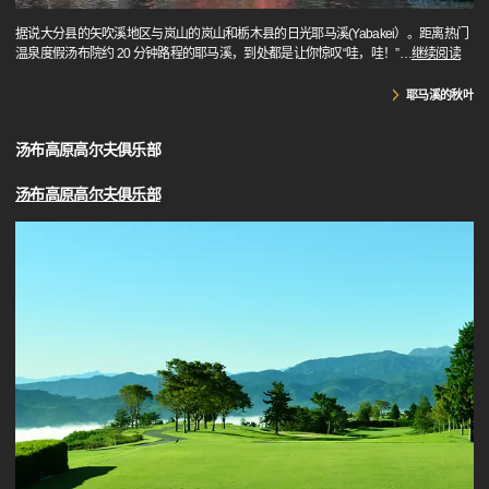
据说大分县的矢吹溪地区与岚山的岚山和栃木县的日光耶马溪(Yabakei）。距离热门
温泉度假汤布院约 20 分钟路程的耶马溪，到处都是让你惊叹“哇，哇！”
…
继续阅读
耶马溪的秋叶
汤布高原高尔夫俱乐部
汤布高原高尔夫俱乐部