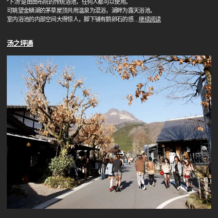
“下汤”是由由布院的传统浴池，任何人都可以使用。
可眺望金鳞湖的茅草屋顶共用温泉为混浴，湖畔为露天浴池。
室内浴池的内部空间大得惊人，脚下铺有鹅卵石的感
…
继续阅读
汤之坪通