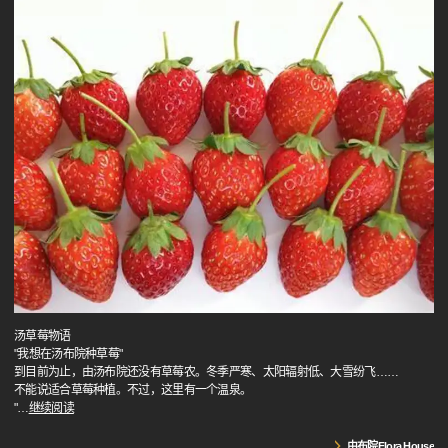
汤草莓物语
"我想在汤布院种草莓"
到目前为止，由汤布院还没有草莓农。冬季严寒、太阳辐射低、大雪纷飞……
不能说适合草莓种植。不过，这里有一个温泉。
"
…
继续阅读
由布院Flora House