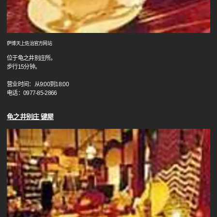
萨博天上佐治官方网站
位于龟之井别庄所。
步行15分钟。
营业时间：从9:00到18:00
电话：0977-85-2866
龟之井别庄 键屋