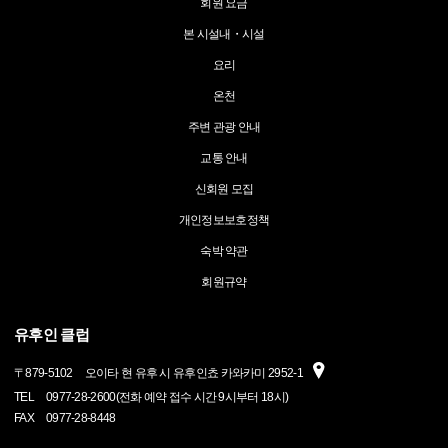
회원 요금
본 시설내・시설
요리
온천
주변 관광 안내
교통 안내
신회원 모집
개인정보보호정책
숙박 약관
회원규약
유후인 클럽
〒
879-5102
오이타 현 유후 시 유후인쵸 카와카미 2952-1
TEL
0977-28-2600(전화 예약 접수 시간 9시부터 18시)
FAX
0977-28-8448